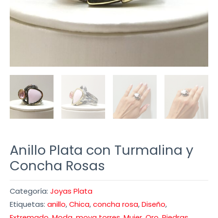
Anillo Plata con Turmalina y
Concha Rosas
Categoría:
Joyas Plata
Etiquetas:
anillo
,
Chica
,
concha rosa
,
Diseño
,
Extremado
,
Moda
,
moya torres
,
Mujer
,
Oro
,
Piedras