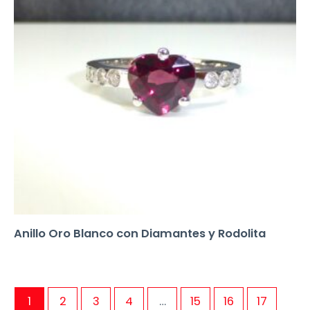
Anillo Oro Blanco con Diamantes y Rodolita
1
2
3
4
…
15
16
17