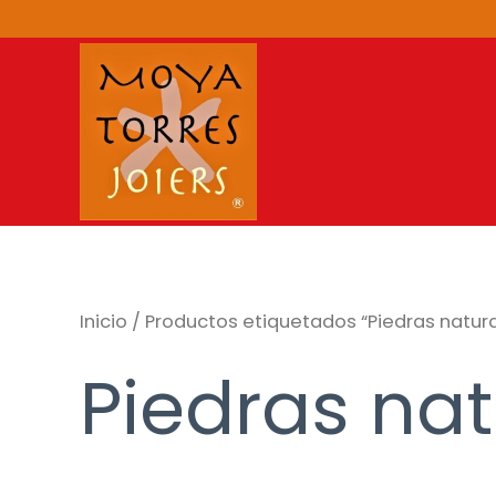
Ir
al
contenido
Inicio
/ Productos etiquetados “Piedras natura
Piedras nat