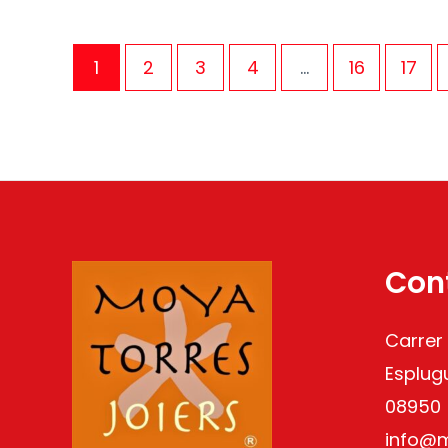
1
2
3
4
…
16
17
Con
Carrer
Esplug
08950
info@