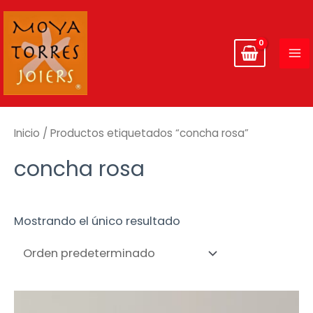
Ir
MA
al
ME
contenido
Inicio
/ Productos etiquetados “concha rosa”
concha rosa
Mostrando el único resultado