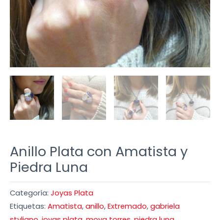
Anillo Plata con Amatista y
Piedra Luna
Categoría:
Joyas Plata
Etiquetas:
Amatista
,
anillo
,
Extremado
,
gabriela
styliano
,
joyas plata
,
moya torres
,
piedra luna
,