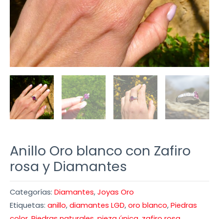
Anillo Oro blanco con Zafiro
rosa y Diamantes
Categorías:
Diamantes
,
Joyas Oro
Etiquetas:
anillo
,
diamantes LGD
,
oro blanco
,
Piedras
color
,
Piedras naturales
,
pieza única
,
zafiro rosa