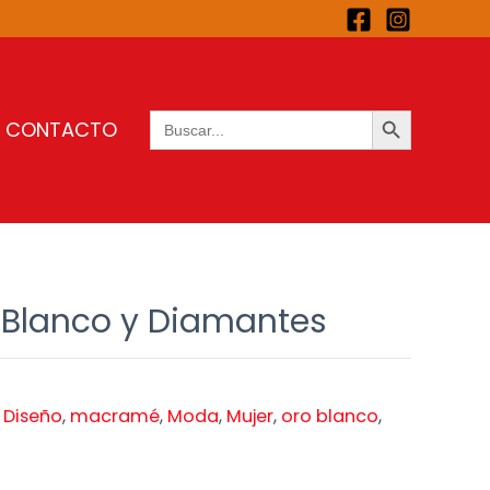
BOTÓN DE BÚSQUEDA
Buscar:
CONTACTO
 Blanco y Diamantes
,
Diseño
,
macramé
,
Moda
,
Mujer
,
oro blanco
,