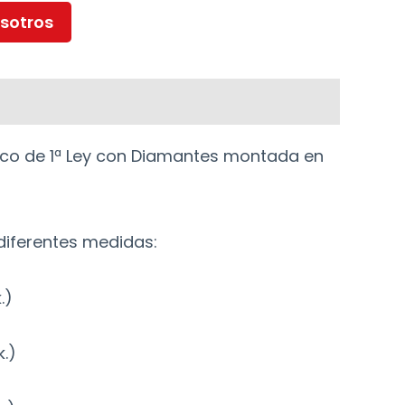
sotros
nco de 1ª Ley con Diamantes montada en
diferentes medidas:
.)
k.)