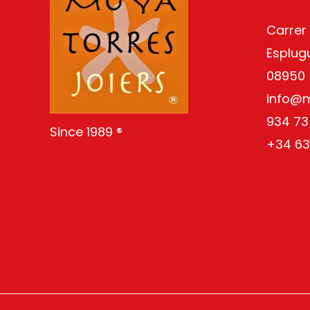
Carrer
Esplug
08950
info@
934 73
Since 1989 ®
+34 63