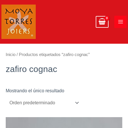
Ir
MA
al
ME
contenido
Inicio
/ Productos etiquetados “zafiro cognac”
zafiro cognac
Mostrando el único resultado