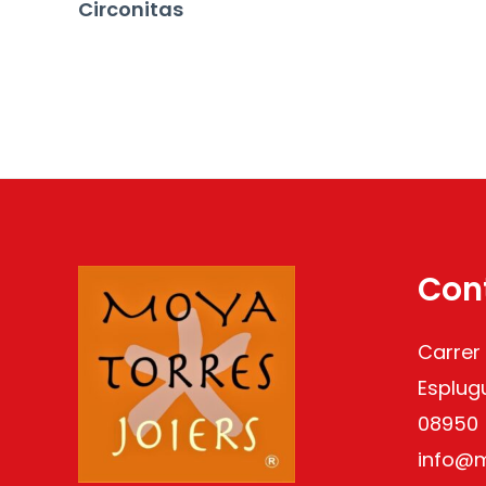
Circonitas
Con
Carrer
Esplug
08950
info@