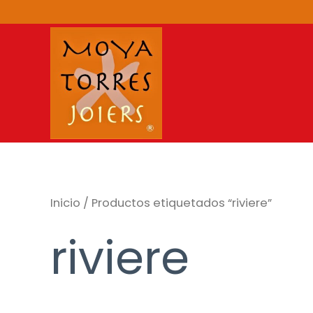
Ir
al
contenido
Inicio
/ Productos etiquetados “riviere”
riviere