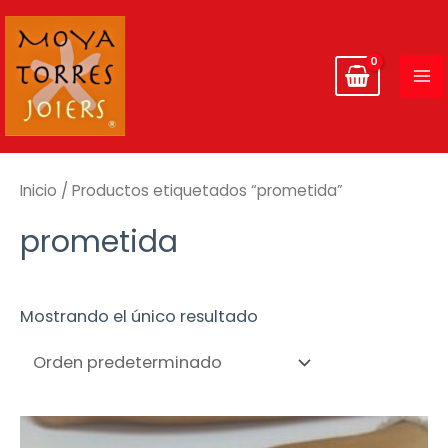
Ir
MA
al
ME
contenido
Inicio
/ Productos etiquetados “prometida”
prometida
Mostrando el único resultado