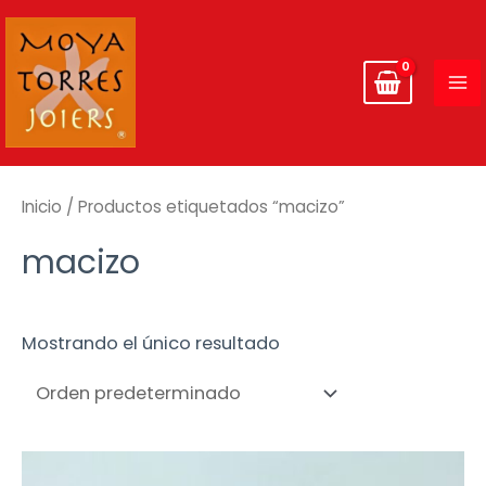
Ir
MA
al
ME
contenido
Inicio
/ Productos etiquetados “macizo”
macizo
Mostrando el único resultado