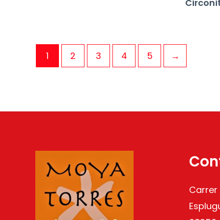
Circon
1
2
3
4
5
→
Con
Carrer
Esplug