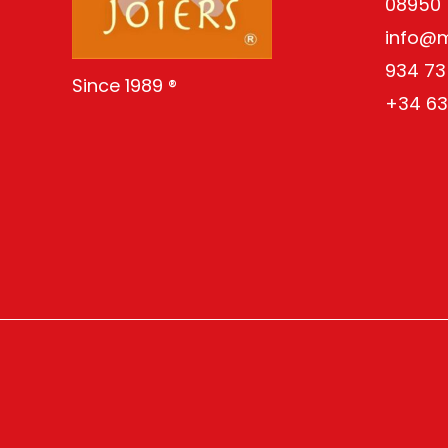
08950
info@
934 73
Since 1989 ®
+34 63